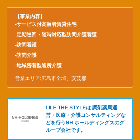
【事業内容】
-
サービス付高齢者賃貸住宅
-定期巡回・随時対応型
訪問介護看護
-
訪問看護
-
訪問介護
-
地域密着型通所介護
営業エリア:
広島
市全域、安芸郡
LILE THE STYLEは 調剤薬局運
営・医療・介護コンサルティングな
どを行う
NH ホールディングスのグ
ループ会社です。