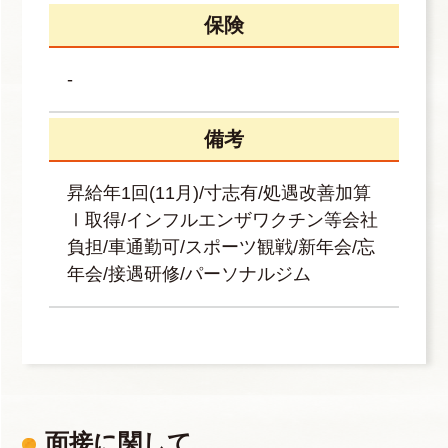
保険
-
備考
昇給年1回(11月)/寸志有/処遇改善加算
Ⅰ取得/インフルエンザワクチン等会社
負担/車通勤可/スポーツ観戦/新年会/忘
年会/接遇研修/パーソナルジム
面接に関して