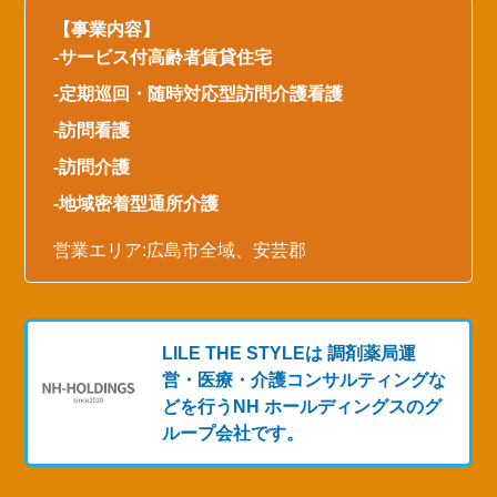
【事業内容】
-
サービス付高齢者賃貸住宅
-定期巡回・随時対応型
訪問介護看護
-
訪問看護
-
訪問介護
-
地域密着型通所介護
営業エリア:
広島
市全域、安芸郡
LILE THE STYLEは 調剤薬局運
営・医療・介護コンサルティングな
どを行う
NH ホールディングスのグ
ループ会社です。