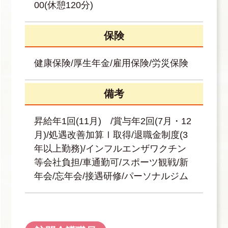
00(休憩120分)
保険
健康保険/厚生年金/雇用保険/労災保険
備考
昇給年1回(11月) /賞与年2回(7月・12
月)/処遇改善加算Ⅰ取得/退職金制度(3
年以上勤務)/インフルエンザワクチン
等会社負担/車通勤可/スポーツ観戦/新
年会/忘年会/接遇研修/パーソナルジム